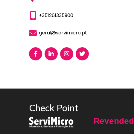
+351261335900
geral@servimicro.pt
Check Point
Revended